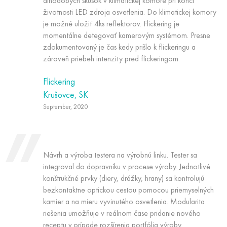
dlhodobých skúšok v klimatickej komore pri konci
životnosti LED zdroja osvetlenia. Do klimatickej komory
je možné uložiť 4ks reflektorov. Flickering je
momentálne detegovať kamerovým systémom. Presne
zdokumentovaný je čas kedy prišlo k flickeringu a
zároveň priebeh intenzity pred flickeringom.
Flickering
Krušovce, SK
September, 2020
Návrh a výroba testera na výrobnú linku. Tester sa
integroval do dopravníku v procese výroby. Jednotlivé
konštrukčné prvky (diery, drážky, hrany) sa kontrolujú
bezkontaktne optickou cestou pomocou priemyselných
kamier a na mieru vyvinutého osvetlenia. Modularita
riešenia umožňuje v reálnom čase pridanie nového
receptu v prípade rozšírenia portfólia výroby.