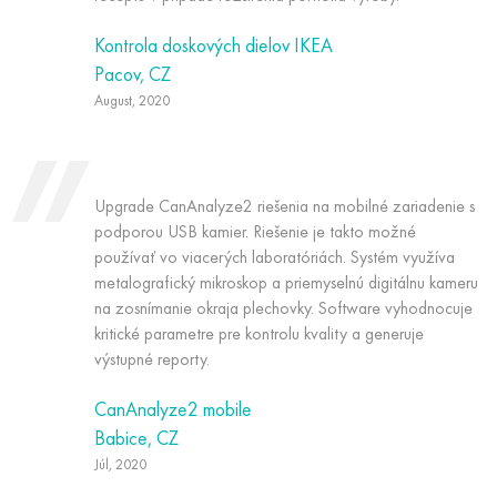
Kontrola doskových dielov IKEA
Pacov, CZ
August, 2020
Upgrade CanAnalyze2 riešenia na mobilné zariadenie s
podporou USB kamier. Riešenie je takto možné
používať vo viacerých laboratóriách. Systém využíva
metalografický mikroskop a priemyselnú digitálnu kameru
na zosnímanie okraja plechovky. Software vyhodnocuje
kritické parametre pre kontrolu kvality a generuje
výstupné reporty.
CanAnalyze2 mobile
Babice, CZ
Júl, 2020