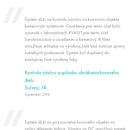
Systém slúži na kontrolu závitov na kovovom objekte
kamerovým systémom. Osvetlenie pre tento účel bolo
vyvinuté v laboratóriach KVANT pre tento účel.
Synchronizácia s osvetlením a kamerový IR filter
umožňuje snímanie vo výrobnej hale bez nutnosti úpravy
svetelných podmienok. Systém bol doplnený do
existujúcej časti výrobnej linky.
Kontrola závitov a spôsobu obrábania kovového
dielu
Sučany, SK
September, 2016
Systém slúži na poziciovanie kovového objektu vo
vnútry sklenenej trubice. Výstupy na PLC umožňujú presné