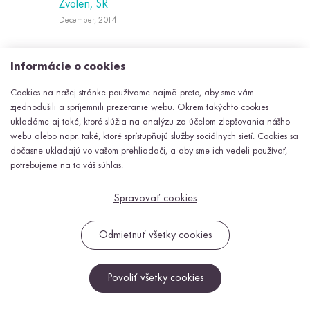
Zvolen, SR
December, 2014
Informácie o cookies
Riešenie pozostáva z 3D skeneru ktorý využíva princípy
Cookies na našej stránke používame najmä preto, aby sme vám
stereometrie a štruktúrovaného svetla. Výsledkom je
zjednodušili a spríjemnili prezeranie webu. Okrem takýchto cookies
kompletný 3D model ktorý je možné porovnať v CAD
ukladáme aj také, ktoré slúžia na analýzu za účelom zlepšovania nášho
systéme. Využíva sa pre meranie odliatkov
webu alebo napr. také, ktoré sprístupňujú služby sociálnych sietí. Cookies sa
dočasne ukladajú vo vašom prehliadači, a aby sme ich vedeli používať,
3D scanner
potrebujeme na to váš súhlas.
Ladomerská Vieska, SR
Spravovať cookies
Jún, 2014
Odmietnuť všetky cookies
Systém slúži na snímanie objektu z viacerých pohľadov
Povoliť všetky cookies
pomocou troch kamier s vysokým rozlíšením. Kamery sú
triggrované systémom, pričom je možné nastaviť