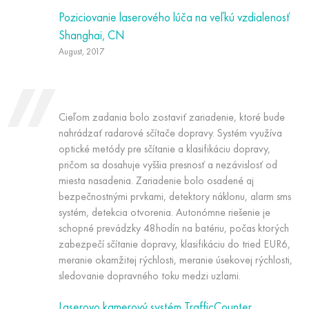
Poziciovanie laserového lúča na veľkú vzdialenosť
Shanghai, CN
August, 2017
Cieľom zadania bolo zostaviť zariadenie, ktoré bude
nahrádzať radarové sčítače dopravy. Systém využíva
optické metódy pre sčítanie a klasifikáciu dopravy,
pričom sa dosahuje vyššia presnosť a nezávislosť od
miesta nasadenia. Zariadenie bolo osadené aj
bezpečnostnými prvkami, detektory náklonu, alarm sms
systém, detekcia otvorenia. Autonómne riešenie je
schopné prevádzky 48hodín na batériu, počas ktorých
zabezpečí sčítanie dopravy, klasifikáciu do tried EUR6,
meranie okamžitej rýchlosti, meranie úsekovej rýchlosti,
sledovanie dopravného toku medzi uzlami.
Laserovo kamerový systém TrafficCounter