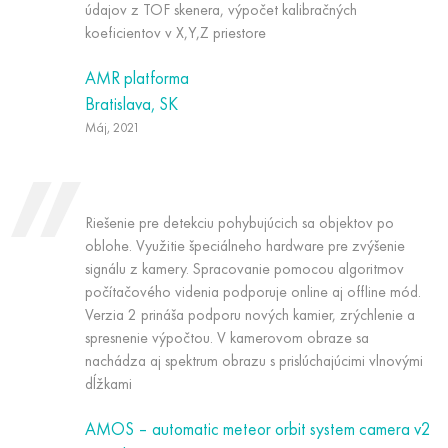
údajov z TOF skenera, výpočet kalibračných
koeficientov v X,Y,Z priestore
AMR platforma
Bratislava, SK
Máj, 2021
Riešenie pre detekciu pohybujúcich sa objektov po
oblohe. Využitie špeciálneho hardware pre zvýšenie
signálu z kamery. Spracovanie pomocou algoritmov
počítačového videnia podporuje online aj offline mód.
Verzia 2 prináša podporu nových kamier, zrýchlenie a
spresnenie výpočtou. V kamerovom obraze sa
nachádza aj spektrum obrazu s prislúchajúcimi vlnovými
dĺžkami
AMOS – automatic meteor orbit system camera v2