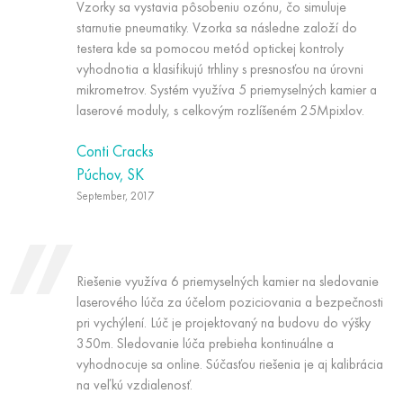
Vzorky sa vystavia pôsobeniu ozónu, čo simuluje
starnutie pneumatiky. Vzorka sa následne založí do
testera kde sa pomocou metód optickej kontroly
vyhodnotia a klasifikujú trhliny s presnosťou na úrovni
mikrometrov. Systém využíva 5 priemyselných kamier a
laserové moduly, s celkovým rozlíšeném 25Mpixlov.
Conti Cracks
Púchov, SK
September, 2017
Riešenie využíva 6 priemyselných kamier na sledovanie
laserového lúča za účelom poziciovania a bezpečnosti
pri vychýlení. Lúč je projektovaný na budovu do výšky
350m. Sledovanie lúča prebieha kontinuálne a
vyhodnocuje sa online. Súčasťou riešenia je aj kalibrácia
na veľkú vzdialenosť.