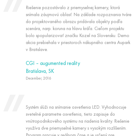
Riešenie pozostávalo z priemyselnej kamery, ktorá
snímala záujmovú oblasť. Na základe rozpoznania tváre
do projektovaného obrazu pridávala objekty podľa
scenára, narp. koruna na hlavu kráľa. Cieľom projektu
bolo spopularizovať značku Kozel na Slovensku. Demo
akcia prebiehala v priestoroch nákupného centra Aupark
v Bratislave.
CGI – augumented reality
Bratislava, SK
December, 2016
Systém slúži na snímanie osvetlenia LED. Vyhodnocuje
svetelné parametre osvetlenia, tieto zapisuje do
vnútropodnikového systému na riadenia kvality. Riešenie
využíva dve priemyselné kamery s vysokým rozlíšením.
Program pracuje v reálnom čase a je určený pre