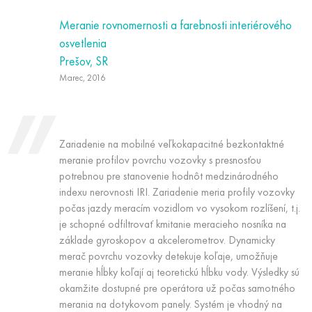
Meranie rovnomernosti a farebnosti interiérového
osvetlenia
Prešov, SR
Marec, 2016
Zariadenie na mobilné veľkokapacitné bezkontaktné
meranie profilov povrchu vozovky s presnosťou
potrebnou pre stanovenie hodnôt medzinárodného
indexu nerovnosti IRI. Zariadenie meria profily vozovky
počas jazdy meracím vozidlom vo vysokom rozlíšení, t.j.
je schopné odfiltrovať kmitanie meracieho nosníka na
základe gyroskopov a akcelerometrov. Dynamicky
merač povrchu vozovky detekuje koľaje, umožňuje
meranie hĺbky koľají aj teoretickú hĺbku vody. Výsledky sú
okamžite dostupné pre operátora už počas samotného
merania na dotykovom panely. Systém je vhodný na