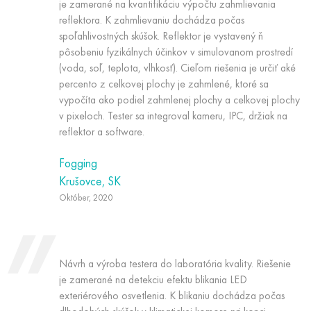
je zamerané na kvantifikáciu výpočtu zahmlievania
reflektora. K zahmlievaniu dochádza počas
spoľahlivostných skúšok. Reflektor je vystavený ň
pôsobeniu fyzikálnych účinkov v simulovanom prostredí
(voda, soľ, teplota, vlhkosť). Cieľom riešenia je určiť aké
percento z celkovej plochy je zahmlené, ktoré sa
vypočíta ako podiel zahmlenej plochy a celkovej plochy
v pixeloch. Tester sa integroval kameru, IPC, držiak na
reflektor a software.
Fogging
Krušovce, SK
Október, 2020
Návrh a výroba testera do laboratória kvality. Riešenie
je zamerané na detekciu efektu blikania LED
exteriérového osvetlenia. K blikaniu dochádza počas